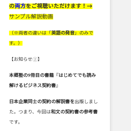
の
両方
をご視聴いただけます！→
サンプル解説動画
（※両者の違いは「
英語の発音
」のみで
す。）
【お知らせ②】
本郷塾の9冊目の書籍
『
はじめてでも読み
解けるビジネス契約書
』
日本企業同士の契約の解説書を
出版しまし
た。つまり、今回は
和文の契約書の参考書
です。