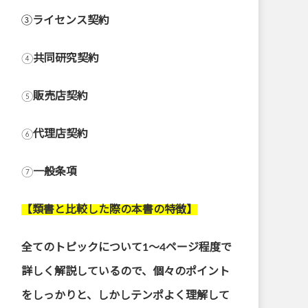
➂
ライセンス契約
④
共同研究契約
⑤
販売店契約
⑥
代理店契約
⑦
一般条項
【類書と比較した際の本書の特徴】
全てのトピックについて1～4ページ程度で
詳しく解説しているので、個々のポイント
をしっかりと、しかしテンポよく理解して