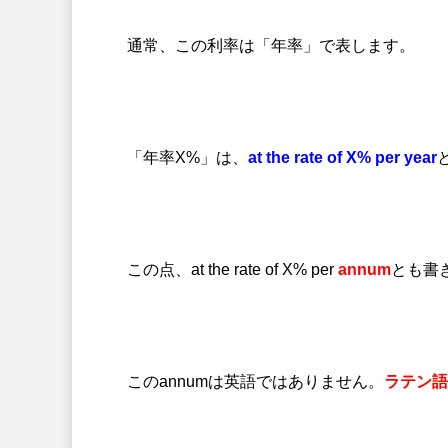
通常、この利率は「年率」で表します。
「年率
X%
」は、
at the rate of X% per year
この点、
at the rate of X% per
annum
とも書
この
annum
は英語ではありません。
ラテン語