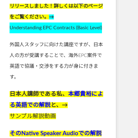
リリースしました！詳しくは以下のページ
をご覧ください。
→
Understanding EPC Contracts (Basic Level)
外国人スタッフに向けた講座ですが、日本
人の方が受講することで、海外EPC案件で
英語で協議・交渉をする力が身に付きま
す。
日本人講師である私、
本郷貴裕によ
る英語での解説
と、→
サンプル解説動画
そのNative Speaker Audioでの解説