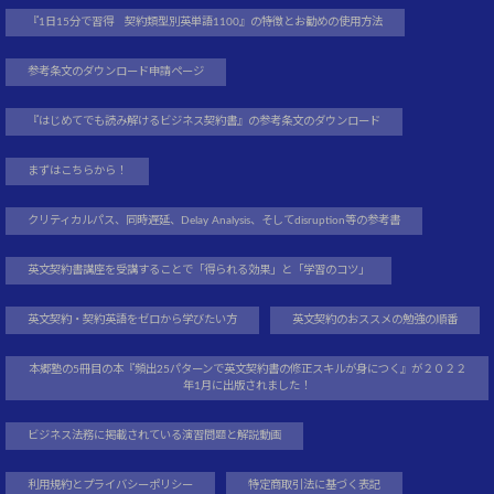
『1日15分で習得 契約類型別英単語1100』の特徴とお勧めの使用方法
参考条文のダウンロード申請ページ
『はじめてでも読み解けるビジネス契約書』の参考条文のダウンロード
まずはこちらから！
クリティカルパス、同時遅延、Delay Analysis、そしてdisruption等の参考書
英文契約書講座を受講することで「得られる効果」と「学習のコツ」
英文契約・契約英語をゼロから学びたい方
英文契約のおススメの勉強の順番
本郷塾の5冊目の本『頻出25パターンで英文契約書の修正スキルが身につく』が２０２２
年1月に出版されました！
ビジネス法務に掲載されている演習問題と解説動画
利用規約とプライバシーポリシー
特定商取引法に基づく表記