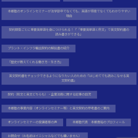
本郷塾のオンラインセミナーが法学部卒でなくても、英語が得意でなくてもわかりやすい
理由
契約類型ごとに重要英単語を身につけられる！『「重要英単語と例文」で英文契約書の
読み書きができる』
プラント・インフラ輸出契約の解説書の紹介
『歴史が教えてくれる働き方・生き方』
英文契約書をチェックできるようになりたい人のための『はじめてでも読みこなせる英
文契約書』
契約（和文と英文どちらも）・企業法務に関する記事の目次
本郷塾の事業内容（オンラインセミナー等）と英文契約の参考書のご案内
オンラインセミナーの受講者様の声
本郷塾代表 本郷貴裕のプロフィール
お問合せ（お名前はイニシャルなどでも構いません）