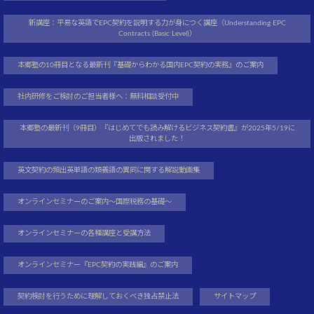
新講座：平易な英語でEPC契約を説明する力が身につく講座（Understanding EPC
Contracts (Basic Level)）
本郷塾の10冊目となる最新刊『基礎からわかる国内EPC契約の実務』のご案内
社内研修をご検討のご担当者様へ：無料相談受付中
本郷塾の最新刊（9冊目）『はじめてでも読み解けるビジネス契約書』が2025年5/19に
出版されました！
英文契約の頻出英単語の類義語の異同に関する解説動画集
オンラインセミナーのご案内～国際税務の基礎～
オンラインセミナーの各種講座と受講方法
オンラインセミナー『EPC契約の実践編』のご案内
契約検討を行うために理解しておくべき独占禁止法
サイトマップ