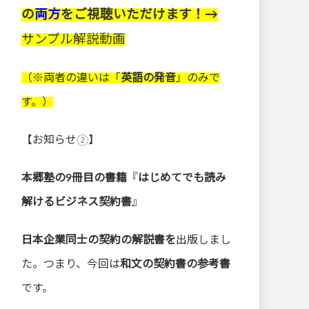
の
両方
をご視聴いただけます！→
サンプル解説動画
（※両者の違いは「
英語の発音
」のみで
す。）
【お知らせ②】
本郷塾の9冊目の書籍
『
はじめてでも読み
解けるビジネス契約書
』
日本企業同士の契約の解説書を
出版しまし
た。つまり、今回は
和文の契約書の参考書
です。