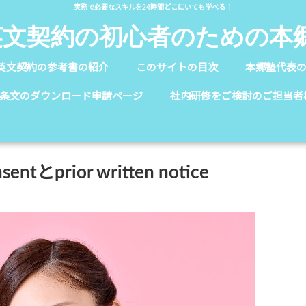
実務で必要なスキルを24時間どこにいても学べる！
英文契約の初心者のための本
英文契約の参考書の紹介
このサイトの目次
本郷塾代表
条文のダウンロード申請ページ
社内研修をご検討のご担当者
ntとprior written notice