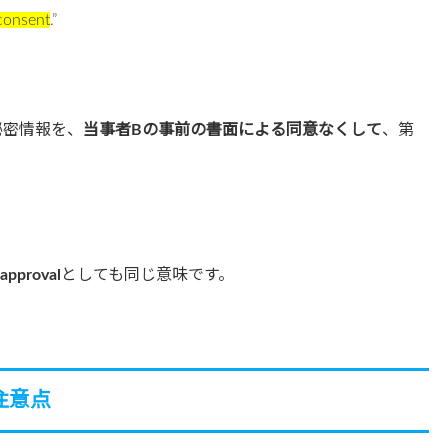
 consent
.”
秘密情報を、
当事者Bの事前の書面による同意なくして
、第
approval
としても同じ意味です。
lの注意点