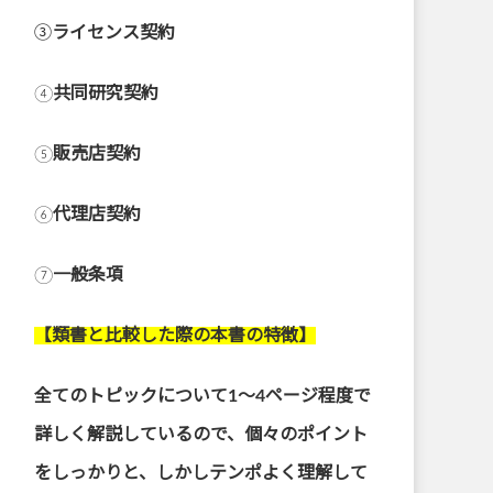
➂
ライセンス契約
④
共同研究契約
⑤
販売店契約
⑥
代理店契約
⑦
一般条項
【類書と比較した際の本書の特徴】
全てのトピックについて1～4ページ程度で
詳しく解説しているので、個々のポイント
をしっかりと、しかしテンポよく理解して