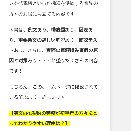
ンや発電機といった機器を供給する業界の
方々のお役にも立てる内容です。
本書は、
例文
あり、
構造図
あり、
図表
あ
り、
重要条文の詳しい解説
あり、
確認テス
ト
あり、さらに、
実際の巨額損失事例の原
因と対策
あり・・・と盛りだくさんの内容
です！
もちろん、このホームページに掲載されて
いる解説よりも詳しいです。
【英文EPC契約の実務が初学者の方々にと
ってわかりやすい理由は？】