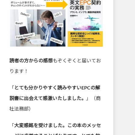
読者の方からの感想
もぞくぞくと届いてお
ります！
「
とても分かりやすく読みやすいEPCの解
説書に出会えて感激いたしました。
」（商
社法務部）
「
大変感銘を受
けました。この本のメ
ッセ