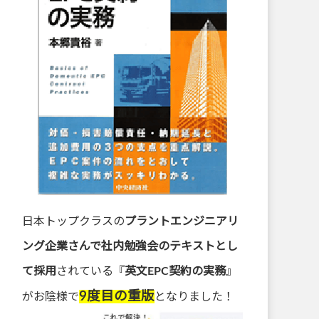
日本トップクラスの
プラントエンジニアリ
ング企業さんで社内勉強会のテキストとし
て採用
されている『
英文EPC契約の実務
』
9度目の重版
がお陰様で
となりました！