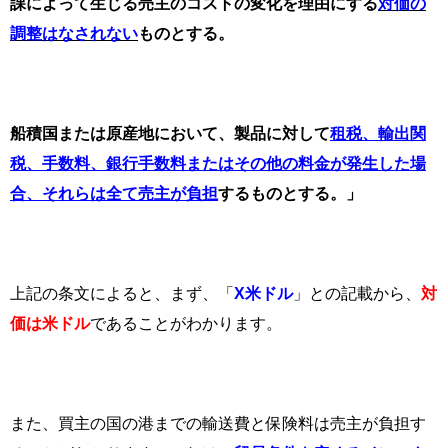
課によって生じる売主のコストの変化を理由にする
対価の
調整はなされない
ものとする。
船積国または原産地において、製品に対して
租税、輸出関
税、手数料、銀行手数料またはその他の料金が発生した場
合、それらは全て売主が負担
するものとする。」
上記の条文によると、まず、「
X
米ドル
」との記載から、
対
価は米ドル
であることがわかります。
また、買主の国の港までの輸送費と保険料は売主が負担す