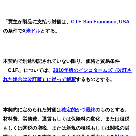
「買主が製品に支払う対価は、
C.I.F. San Francisco, USA
の条件で
X
米ドル
とする。
本契約で別途明記されていない限り、価格と貿易条件
「
C.I.F.
」については、
2010
年版のインコタームズ（改訂さ
れた場合は改訂版）に従って解釈
するものとする。
本契約に定められた対価は
確定的かつ最終
のものとする。
材料費、労務費、運賃もしくは保険料の変化、または租税
もしくは関税の増税、または新規の租税もしくは関税の賦