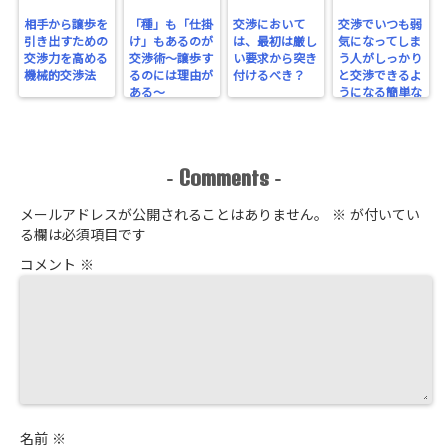
相手から譲歩を
「種」も「仕掛
交渉において
交渉でいつも弱
引き出すための
け」もあるのが
は、最初は厳し
気になってしま
交渉力を高める
交渉術～譲歩す
い要求から突き
う人がしっかり
機械的交渉法
るのには理由が
付けるべき？
と交渉できるよ
ある～
うになる簡単な
方法
Comments
-
-
メールアドレスが公開されることはありません。
※
が付いてい
る欄は必須項目です
コメント
※
名前
※