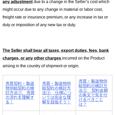
any adjustment
due to a change in the Seller’s cost which
might occur due to any change in material or labor cost,
freight rate or insurance premium, or any increase in tax or
duty or imposition of any new tax or duty.
The Seller shall bear all taxes, export duties, fees, bank
charges, or any other charges
incurred on the Product
arising in the country of shipment or origin.
売買・製造物供
売買契約・製造
売買・製造物供
給契約の検討方
物供給契約の検
給契約の検討方
法③ 契約金額
討方法① 売買
法② 仕様につ
の条文で気を付
の流れを理解す
いては完全な理
けるべきこと
る！
解を目指そう！
は？