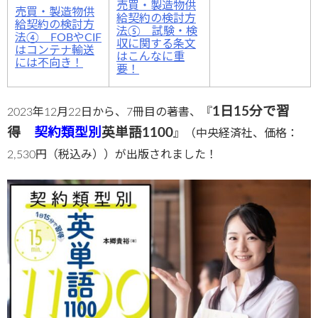
売買・製造物供
売買・製造物供
給契約の検討方
給契約の検討方
法⑤ 試験・検
法④ FOBやCIF
収に関する条文
はコンテナ輸送
はこんなに重
には不向き！
要！
1日15分で習
2023年12月22日から、7冊目の著書、『
得
契約類型別
英単語1100
』（中央経済社、価格：
2,530円（税込み））が出版されました！