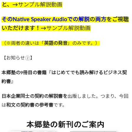
と、→
サンプル解説動画
そのNative Speaker Audioでの解説
の
両方
をご視聴
いただけます！→
サンプル解説動画
（※両者の違いは「
英語の発音
」のみです。）
【お知らせ②】
本郷塾の9冊目の書籍
『
はじめてでも読み解けるビジネス契
約書
』
日本企業同士の契約の解説書を
出版しました。つまり、今回
は
和文の契約書の参考書
です。