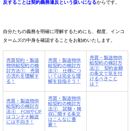
反することは契約義務違反という扱いになる
からです。
自分たちの義務を明確に理解するためにも、都度、インコ
タームズの中身を確認することをお勧めいたします。
売買・製造物供
売買契約・製造
売買・製造物供
給契約の検討方
物供給契約の検
給契約の検討方
法③ 契約金額
討方法① 売買
法② 仕様につ
の条文で気を付
の流れを理解す
いては完全な理
けるべきこと
る！
解を目指そう！
は？
売買・製造物供
売買・製造物供
給契約の検討方
給契約の検討方
法⑤ 試験・検
法④ FOBやCIF
収に関する条文
はコンテナ輸送
はこんなに重
には不向き！
要！