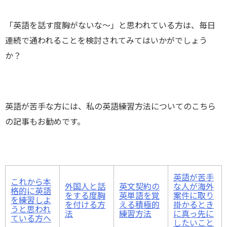
「英語を話す度胸がないな～」と思われている方は、毎日
連続で通われることを検討されてみてはいかがでしょう
か？
英語が苦手な方には、私の英語練習方法についてのこちら
の記事もお勧めです。
英語が苦手
これから本
外国人と話
英文契約の
な人が海外
格的に英語
をする度胸
英単語を覚
案件に取り
を練習しよ
を付ける方
える積極的
掛かるとき
うと思われ
法
練習方法
に真っ先に
ている方へ
したいこと