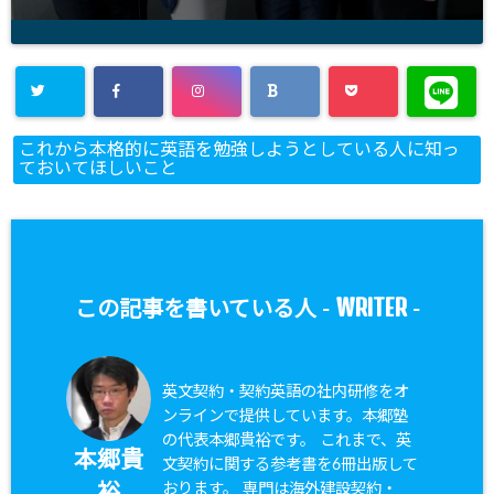
これから本格的に英語を勉強しようとしている人に知っ
ておいてほしいこと
WRITER
この記事を書いている人 -
-
英文契約・契約英語の社内研修をオ
ンラインで提供しています。本郷塾
の代表本郷貴裕です。 これまで、英
本郷貴
文契約に関する参考書を6冊出版して
おります。 専門は海外建設契約・
裕