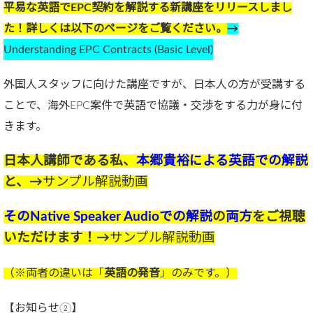
平易な英語でEPC契約を解説する新講座をリリースしまし
た！詳しくは以下のページをご覧ください。
→
Understanding EPC Contracts (Basic Level)
外国人スタッフに向けた講座ですが、日本人の方が受講する
ことで、海外EPC案件で英語で協議・交渉をする力が身に付
きます。
日本人講師である私、
本郷貴裕による英語での解説
と、→
サンプル解説動画
そのNative Speaker Audioでの解説
の
両方
をご視聴
いただけます！→
サンプル解説動画
（※両者の違いは「
英語の発音
」のみです。）
【お知らせ②】