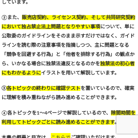
しています。
②また、
販売店契約、ライセンス契約、そして共同研究契約
において独占禁止法上問題となりやすい事項
について、単に
公取委のガイドラインをそのまま示すだけではなく、ガイド
ラインを読む際の注意事項を指摘しつつ、主に問題となる
「競争を回避する行為」と「他者を排除する行為」の観点か
ら、いかなる場合に独禁法違反となるのかを
独禁法の初心者
にもわかるように
イラストを用いて解説しています。
➂
各トピックの終わりに確認テスト
を置いているので、確実
に理解を積み重ねながら読み進めることができます。
④各トピックを1～4ページで解説しているので、
隙間時間を
利用してトピックごとに読み進めることができます
。
本書の概要と目次は、
こちらで
ご確認いただけます。