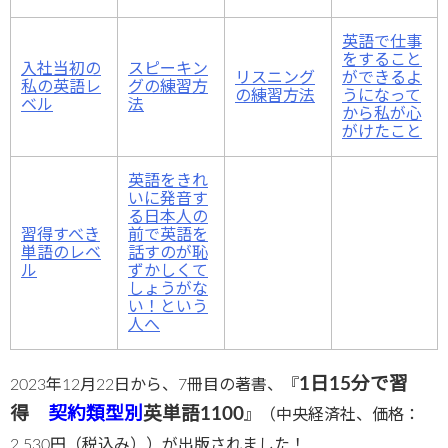
英語で仕事
をすること
入社当初の
スピーキン
リスニング
ができるよ
私の英語レ
グの練習方
の練習方法
うになって
ベル
法
から私が心
がけたこと
英語をきれ
いに発音す
る日本人の
習得すべき
前で英語を
単語のレベ
話すのが恥
ル
ずかしくて
しょうがな
い！という
人へ
1日15分で習
2023年12月22日から、7冊目の著書、『
得
契約類型別
英単語1100
』（中央経済社、価格：
2,530円（税込み））が出版されました！