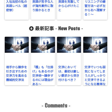
入社当初の私の
英語が苦手な人
英語を克服して
リスニングの練
英語レベル（超
が海外案件に取
から心がけたこ
習方法～必ず左
悲惨）
り掛かるとき
と
から右へ理解す
る！～
New Posts
最新記事 -
-
相手から譲歩を
「種」も「仕掛
交渉において
交渉でいつも弱
引き出すための
け」もあるのが
は、最初は厳し
気になってしま
交渉力を高める
交渉術～譲歩す
い要求から突き
う人がしっかり
機械的交渉法
るのには理由が
付けるべき？
と交渉できるよ
ある～
うになる簡単な
方法
Comments
-
-