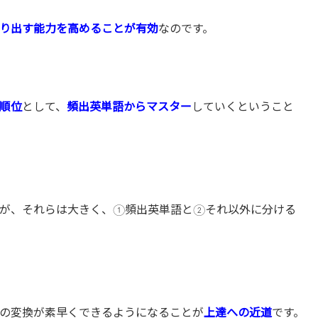
り出す能力を高めることが有効
なのです。
順位
として、
頻出英単語からマスター
していくということ
が、それらは大きく、①頻出英単語と②それ以外に分ける
の変換が素早くできるようになることが
上達への近道
です。