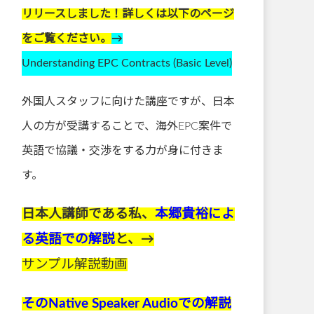
リリースしました！詳しくは以下のページ
をご覧ください。
→
Understanding EPC Contracts (Basic Level)
外国人スタッフに向けた講座ですが、日本
人の方が受講することで、海外EPC案件で
英語で協議・交渉をする力が身に付きま
す。
日本人講師である私、
本郷貴裕によ
る英語での解説
と、→
サンプル解説動画
そのNative Speaker Audioでの解説