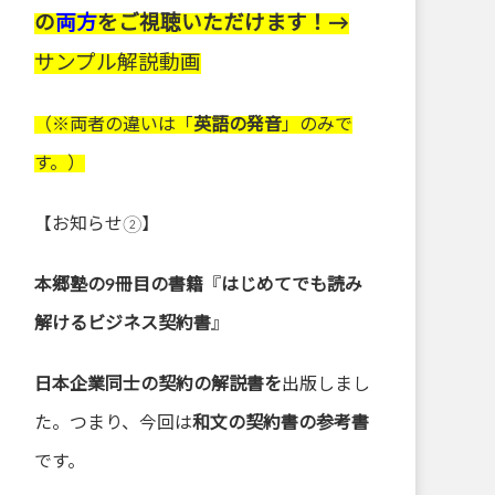
の
両方
をご視聴いただけます！→
サンプル解説動画
（※両者の違いは「
英語の発音
」のみで
す。）
【お知らせ②】
本郷塾の9冊目の書籍
『
はじめてでも読み
解けるビジネス契約書
』
日本企業同士の契約の解説書を
出版しまし
た。つまり、今回は
和文の契約書の参考書
です。