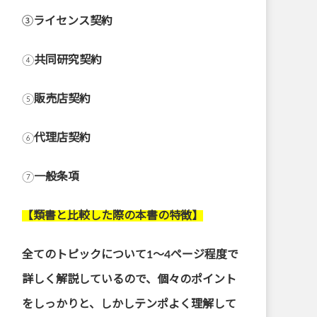
➂
ライセンス契約
④
共同研究契約
⑤
販売店契約
⑥
代理店契約
⑦
一般条項
【類書と比較した際の本書の特徴】
全てのトピックについて1～4ページ程度で
詳しく解説しているので、個々のポイント
をしっかりと、しかしテンポよく理解して